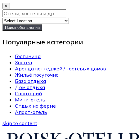
×
Поиск объявлений
Популярные категории
Гостиница
Хостел
Аренда коттеджей / гостевых домов
Жильё посуточно
База отдыха
Дом отдыха
Санаторий
Мини-отель
Отдых на ферме
Апарт-отель
skip to content