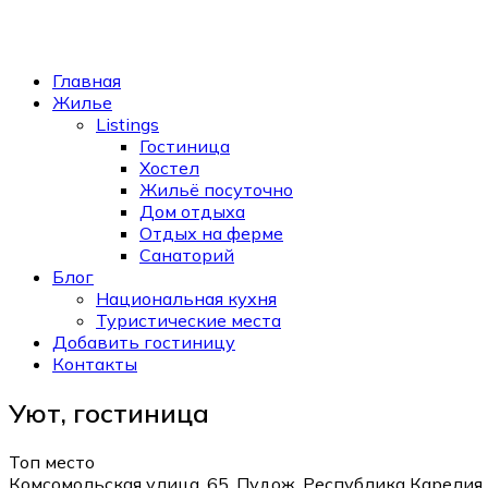
Главная
Жилье
Listings
Гостиница
Хостел
Жильё посуточно
Дом отдыха
Отдых на ферме
Санаторий
Блог
Национальная кухня
Туристические места
Добавить гостиницу
Контакты
Уют, гостиница
Топ место
Комсомольская улица, 65, Пудож, Республика Карелия,