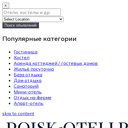
×
Поиск объявлений
Популярные категории
Гостиница
Хостел
Аренда коттеджей / гостевых домов
Жильё посуточно
База отдыха
Дом отдыха
Санаторий
Мини-отель
Отдых на ферме
Апарт-отель
skip to content