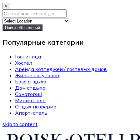
×
Поиск объявлений
Популярные категории
Гостиница
Хостел
Аренда коттеджей / гостевых домов
Жильё посуточно
База отдыха
Дом отдыха
Санаторий
Мини-отель
Отдых на ферме
Апарт-отель
skip to content