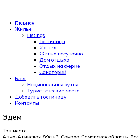
Главная
Жилье
Listings
Гостиница
Хостел
Жильё посуточно
Дом отдыха
Отдых на ферме
Санаторий
Блог
Национальная кухня
Туристические места
Добавить гостиницу
Контакты
Эдем
Топ место
Алма-Атинская, 89а к3, Самара, Самарская область, Ро