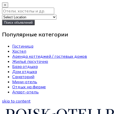
×
Поиск объявлений
Популярные категории
Гостиница
Хостел
Аренда коттеджей / гостевых домов
Жильё посуточно
База отдыха
Дом отдыха
Санаторий
Мини-отель
Отдых на ферме
Апарт-отель
skip to content