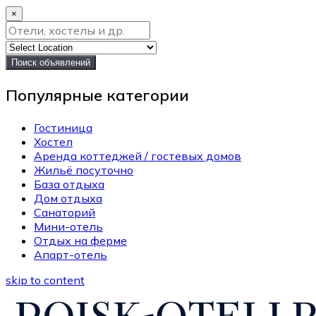
×
Поиск объявлений
Популярные категории
Гостиница
Хостел
Аренда коттеджей / гостевых домов
Жильё посуточно
База отдыха
Дом отдыха
Санаторий
Мини-отель
Отдых на ферме
Апарт-отель
skip to content