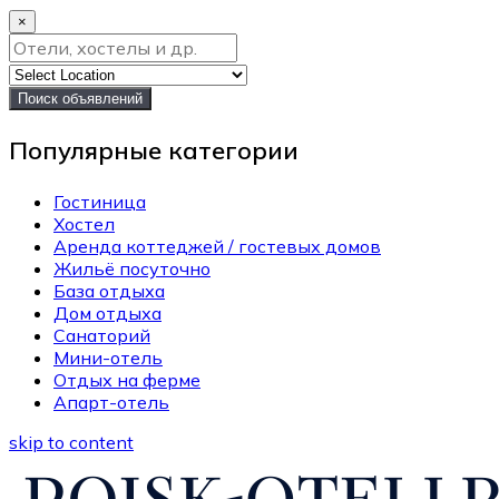
×
Поиск объявлений
Популярные категории
Гостиница
Хостел
Аренда коттеджей / гостевых домов
Жильё посуточно
База отдыха
Дом отдыха
Санаторий
Мини-отель
Отдых на ферме
Апарт-отель
skip to content