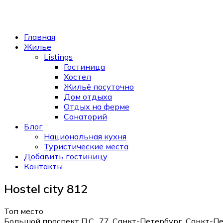
Главная
Жилье
Listings
Гостиница
Хостел
Жильё посуточно
Дом отдыха
Отдых на ферме
Санаторий
Блог
Национальная кухня
Туристические места
Добавить гостиницу
Контакты
Hostel city 812
Топ место
Большой проспект П.С., 77, Санкт-Петербург, Санкт-Пе