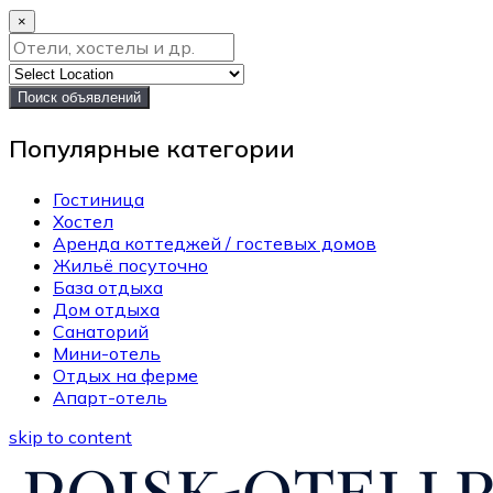
×
Поиск объявлений
Популярные категории
Гостиница
Хостел
Аренда коттеджей / гостевых домов
Жильё посуточно
База отдыха
Дом отдыха
Санаторий
Мини-отель
Отдых на ферме
Апарт-отель
skip to content