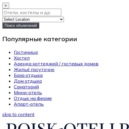
×
Поиск объявлений
Популярные категории
Гостиница
Хостел
Аренда коттеджей / гостевых домов
Жильё посуточно
База отдыха
Дом отдыха
Санаторий
Мини-отель
Отдых на ферме
Апарт-отель
skip to content