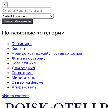
×
Поиск объявлений
Популярные категории
Гостиница
Хостел
Аренда коттеджей / гостевых домов
Жильё посуточно
База отдыха
Дом отдыха
Санаторий
Мини-отель
Отдых на ферме
Апарт-отель
skip to content