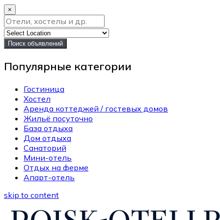
×
Поиск объявлений
Популярные категории
Гостиница
Хостел
Аренда коттеджей / гостевых домов
Жильё посуточно
База отдыха
Дом отдыха
Санаторий
Мини-отель
Отдых на ферме
Апарт-отель
skip to content