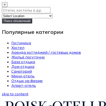
×
Поиск объявлений
Популярные категории
Гостиница
Хостел
Аренда коттеджей / гостевых домов
Жильё посуточно
База отдыха
Дом отдыха
Санаторий
Мини-отель
Отдых на ферме
Апарт-отель
skip to content