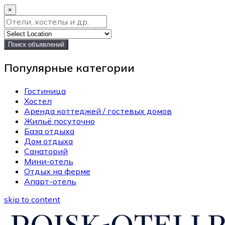
×
Поиск объявлений
Популярные категории
Гостиница
Хостел
Аренда коттеджей / гостевых домов
Жильё посуточно
База отдыха
Дом отдыха
Санаторий
Мини-отель
Отдых на ферме
Апарт-отель
skip to content