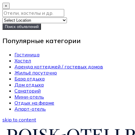
×
Поиск объявлений
Популярные категории
Гостиница
Хостел
Аренда коттеджей / гостевых домов
Жильё посуточно
База отдыха
Дом отдыха
Санаторий
Мини-отель
Отдых на ферме
Апарт-отель
skip to content