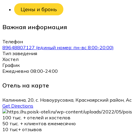
Цены и бронь
Важная информация
Телефон
89648807127 (единый номер: пн-вс 8:00-20:00)
Тип заведения
Хостел
График
Ежедневно 08:00-24:00
Отель на карте
Калинина, 20, с. Новоурусовка, Красноярский район, А
Get Directions
100 тыс. +
отелей и хостелов
50 тыс. +
клиентов ежемесячно
10 тыс+
отзывов