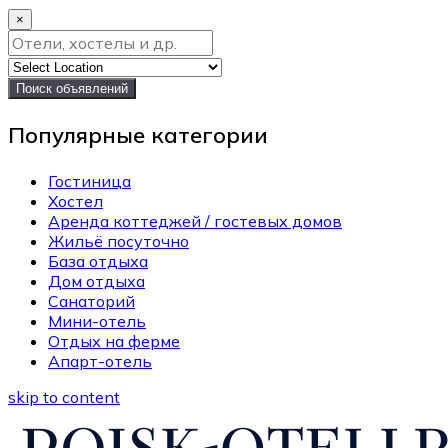
×
Поиск объявлений
Популярные категории
Гостиница
Хостел
Аренда коттеджей / гостевых домов
Жильё посуточно
База отдыха
Дом отдыха
Санаторий
Мини-отель
Отдых на ферме
Апарт-отель
skip to content