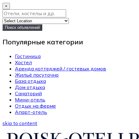
×
Поиск объявлений
Популярные категории
Гостиница
Хостел
Аренда коттеджей / гостевых домов
Жильё посуточно
База отдыха
Дом отдыха
Санаторий
Мини-отель
Отдых на ферме
Апарт-отель
skip to content