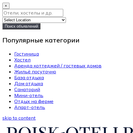
×
Поиск объявлений
Популярные категории
Гостиница
Хостел
Аренда коттеджей / гостевых домов
Жильё посуточно
База отдыха
Дом отдыха
Санаторий
Мини-отель
Отдых на ферме
Апарт-отель
skip to content