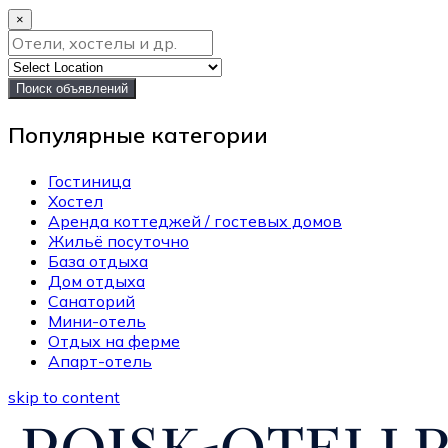
×
Поиск объявлений
Популярные категории
Гостиница
Хостел
Аренда коттеджей / гостевых домов
Жильё посуточно
База отдыха
Дом отдыха
Санаторий
Мини-отель
Отдых на ферме
Апарт-отель
skip to content