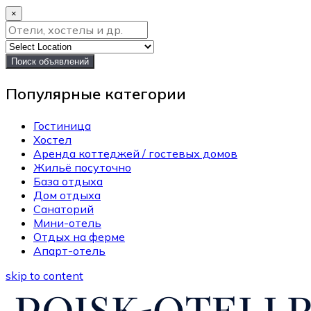
×
Поиск объявлений
Популярные категории
Гостиница
Хостел
Аренда коттеджей / гостевых домов
Жильё посуточно
База отдыха
Дом отдыха
Санаторий
Мини-отель
Отдых на ферме
Апарт-отель
skip to content