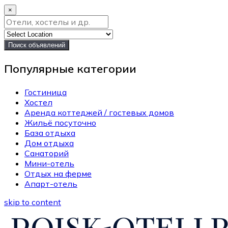
×
Поиск объявлений
Популярные категории
Гостиница
Хостел
Аренда коттеджей / гостевых домов
Жильё посуточно
База отдыха
Дом отдыха
Санаторий
Мини-отель
Отдых на ферме
Апарт-отель
skip to content