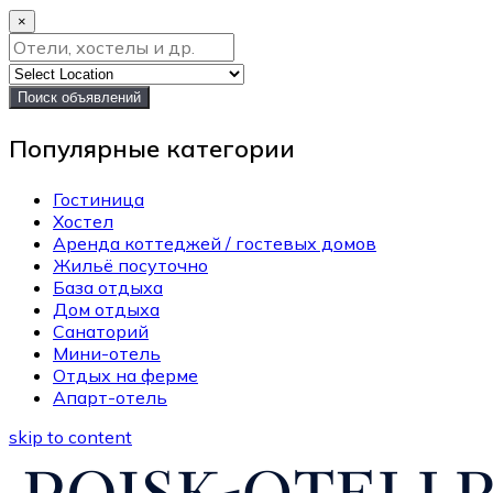
×
Поиск объявлений
Популярные категории
Гостиница
Хостел
Аренда коттеджей / гостевых домов
Жильё посуточно
База отдыха
Дом отдыха
Санаторий
Мини-отель
Отдых на ферме
Апарт-отель
skip to content