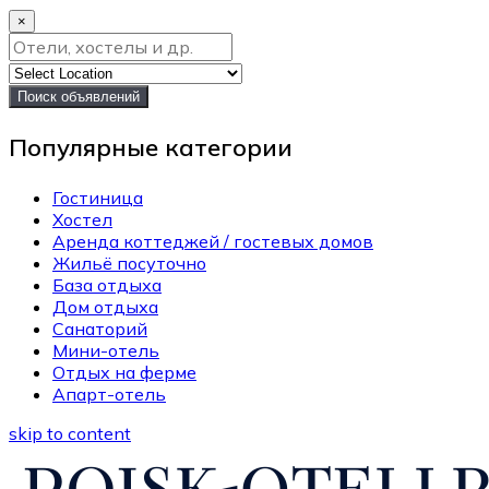
×
Поиск объявлений
Популярные категории
Гостиница
Хостел
Аренда коттеджей / гостевых домов
Жильё посуточно
База отдыха
Дом отдыха
Санаторий
Мини-отель
Отдых на ферме
Апарт-отель
skip to content