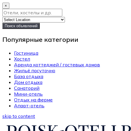
×
Поиск объявлений
Популярные категории
Гостиница
Хостел
Аренда коттеджей / гостевых домов
Жильё посуточно
База отдыха
Дом отдыха
Санаторий
Мини-отель
Отдых на ферме
Апарт-отель
skip to content