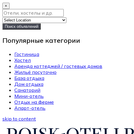
×
Поиск объявлений
Популярные категории
Гостиница
Хостел
Аренда коттеджей / гостевых домов
Жильё посуточно
База отдыха
Дом отдыха
Санаторий
Мини-отель
Отдых на ферме
Апарт-отель
skip to content