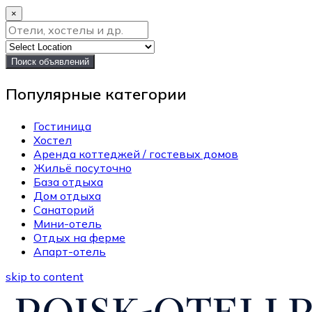
×
Поиск объявлений
Популярные категории
Гостиница
Хостел
Аренда коттеджей / гостевых домов
Жильё посуточно
База отдыха
Дом отдыха
Санаторий
Мини-отель
Отдых на ферме
Апарт-отель
skip to content