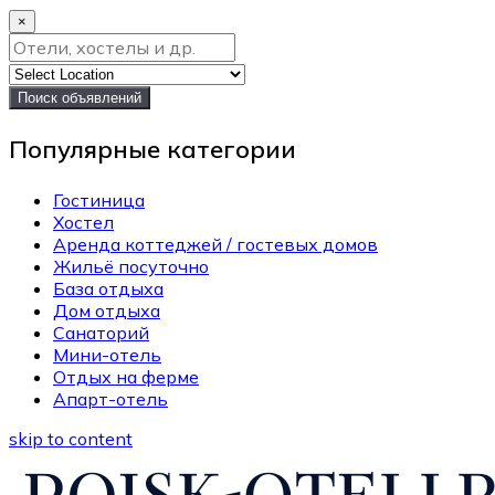
×
Поиск объявлений
Популярные категории
Гостиница
Хостел
Аренда коттеджей / гостевых домов
Жильё посуточно
База отдыха
Дом отдыха
Санаторий
Мини-отель
Отдых на ферме
Апарт-отель
skip to content